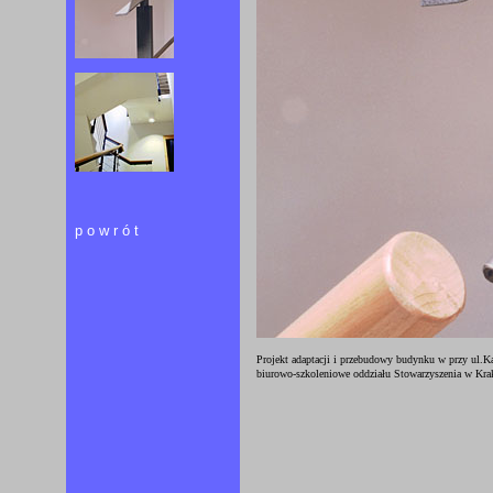
powrót
Projekt adaptacji i przebudowy budynku w przy ul.K
biurowo-szkoleniowe oddziału Stowarzyszenia w Krak