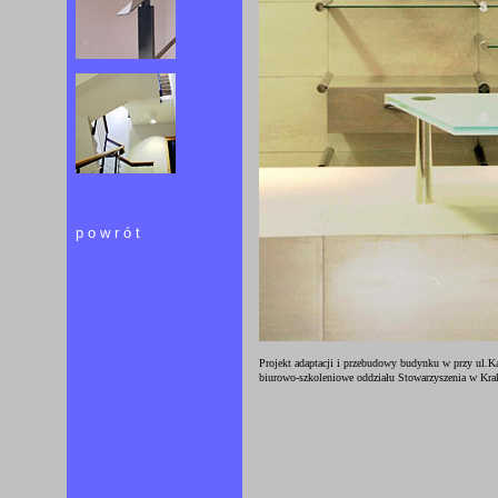
powrót
Projekt adaptacji i przebudowy budynku w przy ul.K
biurowo-szkoleniowe oddziału Stowarzyszenia w Krak